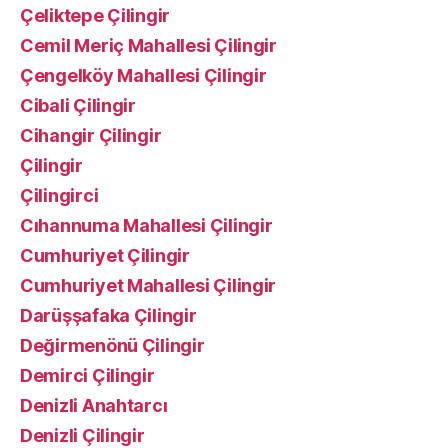
Çeliktepe Çilingir
Cemil Meriç Mahallesi Çilingir
Çengelköy Mahallesi Çilingir
Cibali Çilingir
Cihangir Çilingir
Çilingir
Çilingirci
Cıhannuma Mahallesi Çilingir
Cumhuriyet Çilingir
Cumhuriyet Mahallesi Çilingir
Darüşşafaka Çilingir
Değirmenönü Çilingir
Demirci Çilingir
Denizli Anahtarcı
Denizli Çilingir