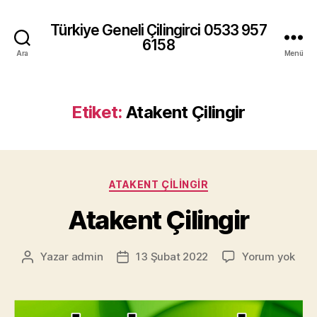
Türkiye Geneli Çilingirci 0533 957
6158
Ara
Menü
Etiket:
Atakent Çilingir
Kategoriler
ATAKENT ÇILINGIR
Atakent Çilingir
Atak
Yazar
admin
13 Şubat 2022
Yorum yok
Yazının
Yazı
Çilin
yazarı
tarihi